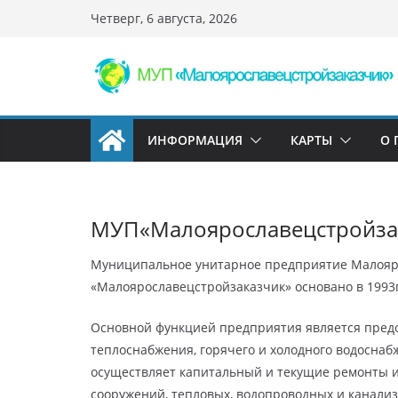
Перейти
Четверг, 6 августа, 2026
к
содержимому
ИНФОРМАЦИЯ
КАРТЫ
О 
МУП«Малоярославецстройза
Муниципальное унитарное предприятие Малояро
«Малоярославецстройзаказчик» основано в 1993г
Основной функцией предприятия является предо
теплоснабжения, горячего и холодного водоснаб
осуществляет капитальный и текущие ремонты и
сооружений, тепловых, водопроводных и канали