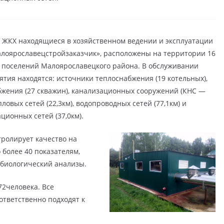
 ЖКХ находящиеся в хозяйственном ведении и эксплуатации
лоярославецстройзаказчик», расположены на территории 16
х поселений Малоярославецкого района. В обслуживании
тия находятся: источники теплоснабжения (19 котельных),
бжения (27 скважин), канализационных сооружений (КНС —
епловых сетей (22,3км), водопроводных сетей (77,1км) и
ционных сетей (37,0км).
ролирует качество на
 более 40 показателям,
биологический анализы.
72человека. Все
ответственно подходят к