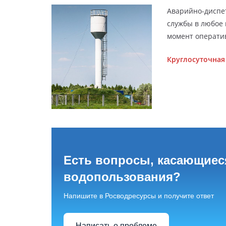
Аварийно-диспет
службы в любое 
момент оператив
Круглосуточная
Есть вопросы, касающие
водопользования?
Напишите в Росводресурсы и получите ответ
Написать о проблеме